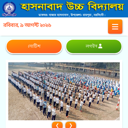
রবিবার, ৯ আগস্ট ২০২৬
নোটিশ
লগইন
❮
❯