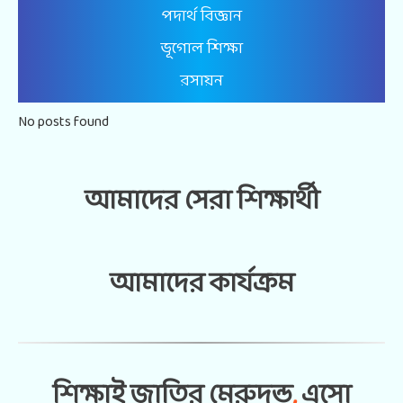
পদার্থ বিজ্ঞান
ভূগোল শিক্ষা
রসায়ন
No posts found
আমাদের সেরা শিক্ষার্থী
আমাদের কার্যক্রম
ভিডিও গ্যালারি
আমাদের ঠিকানা
শিক্ষাই জাতির মেরুদন্ড
,
এসো
হাসনাবাদ, রায়পুরা, নরসিংদী
(১৬৩০)