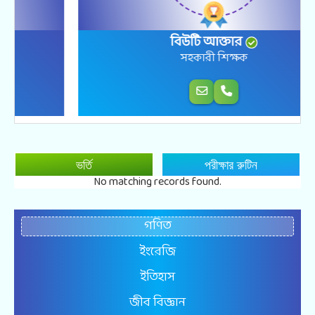
বিউটি আক্তার
সহকারী শিক্ষক
ভর্তি
পরীক্ষার রুটিন
No matching records found.
গণিত
ইংরেজি
ইতিহাস
জীব বিজ্ঞান