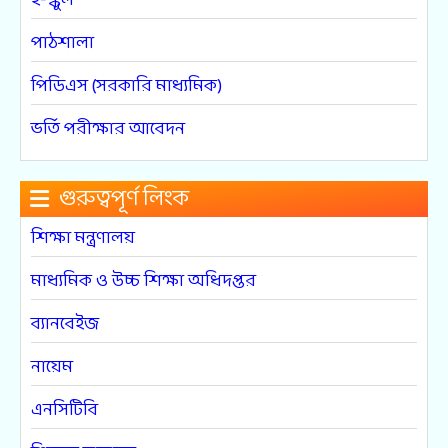
ই-স্কুল
পাঠশালা
পিডিএস (সরকারি মাধ্যমিক)
ভর্তি পরীক্ষার আবেদন
গুরুত্বপূর্ণ লিংক
শিক্ষা মন্ত্রণালয়
মাধ্যমিক ও উচ্চ শিক্ষা অধিদপ্তর
ব্যানবেইজ
নায়েম
এনসিটিবি