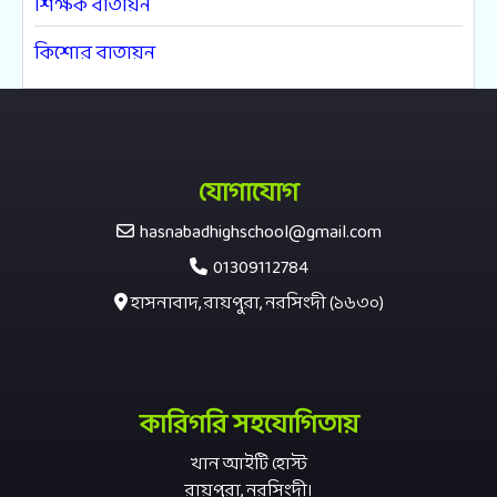
শিক্ষক বাতায়ন
কিশোর বাতায়ন
যোগাযোগ
hasnabadhighschool@gmail.com
01309112784
হাসনাবাদ, রায়পুরা, নরসিংদী (১৬৩০)
কারিগরি সহযোগিতায়
খান আইটি হোস্ট
রায়পুরা, নরসিংদী।