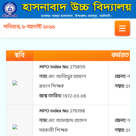
শনিবার, ৮ আগস্ট ২০২৬
ছবি
কর্মরত শি
MPO Index No:
275859
নাম:
মো: আরিফুর রহমান
জেলা:
নরস
প্রধান শিক্ষক
নম্বর:
0171
জন্ম তারিখ:
1972-03-06
MPO Index No:
279398
নাম:
মো: আমজাদ হোসেন
জেলা:
নরস
সহকারী শিক্ষক
নম্বর:
0181