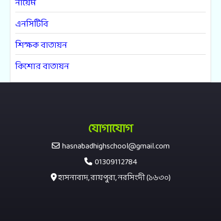
নায়েম
এনসিটিবি
শিক্ষক বাতায়ন
কিশোর বাতায়ন
যোগাযোগ
hasnabadhighschool@gmail.com
01309112784
হাসনাবাদ, রায়পুরা, নরসিংদী (১৬৩০)