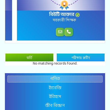
বিউটি আক্তার
সহকারী শিক্ষক
ভর্তি
পরীক্ষার রুটিন
No matching records found.
গণিত
ইংরেজি
ইতিহাস
জীব বিজ্ঞান