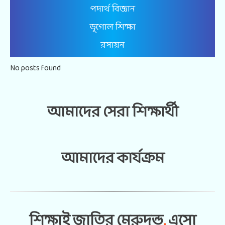
পদার্থ বিজ্ঞান
ভূগোল শিক্ষা
রসায়ন
No posts found
আমাদের সেরা শিক্ষার্থী
আমাদের কার্যক্রম
ভিডিও গ্যালারি
আমাদের ঠিকানা
শিক্ষাই জাতির মেরুদন্ড
,
এসো
হাসনাবাদ, রায়পুরা, নরসিংদী
(১৬৩০)